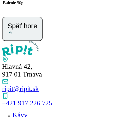
Balenie
50g
Späť hore
Hlavná 42,
917 01 Trnava
ripit@ripit.sk
+421 917 226 725
Kávy