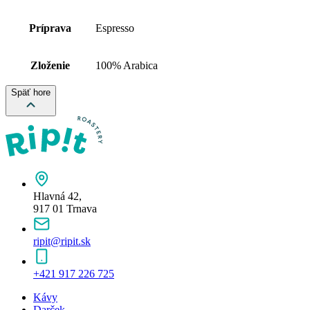
Príprava
Espresso
Zloženie
100% Arabica
Späť hore
Hlavná 42,
917 01 Trnava
ripit@ripit.sk
+421 917 226 725
Kávy
Darček