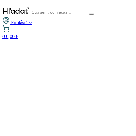
Hľadať
Prihlásiť sa
0
0,00
€