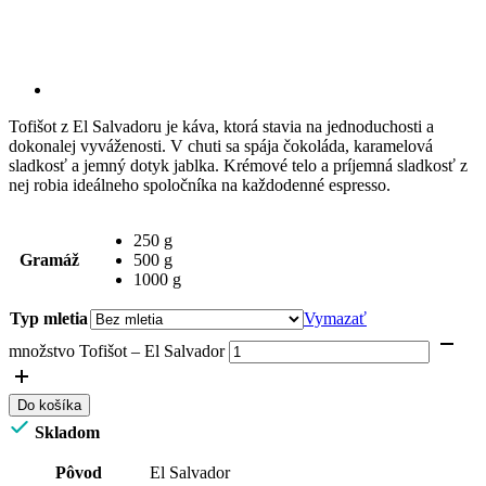
Tofišot z El Salvadoru je káva, ktorá stavia na jednoduchosti a
dokonalej vyváženosti. V chuti sa spája čokoláda, karamelová
sladkosť a jemný dotyk jablka. Krémové telo a príjemná sladkosť z
nej robia ideálneho spoločníka na každodenné espresso.
250 g
Gramáž
500 g
1000 g
Typ mletia
Vymazať
množstvo Tofišot – El Salvador
Do košíka
Skladom
Pôvod
El Salvador